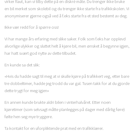
virker flaut, kan vi tilby dette på en diskré måte. Du trenger ikke bruke
en bil merket som skolebil og du trenger ikke starte fra trafikkskolen. Vi
anonymiserer gjerne også ved å f.eks starte fra et sted bestemt av deg.
Ikke vær redd for å spørre oss!
Vi har mange års erfaring med slike saker. Folk som f.eks har opplevd
alvorlige ulykker og sluttet helt å kjøre bil, men ønsket å begynne igjen,
har hatt svært god nytte av dette tilbudet.
En kunde sa det slik:
«Hvis du hadde sagt til meg at vi skulle kjøre på trafikkert veg, etter bare
tre dobbeltimer, hadde jeg trodd du var gal. Tusen takk for at du gjorde
dette trygt for meg igjen»
En annen kunde brukte aldri bilen i vinterhalvåret. Etter noen
kjøretimer (som selvsagt måtte planlegges på dager med dårlig føre)
følte hen seg mye tryggere.
Ta kontakt for en uforpliktende prat med en trafikklærer.