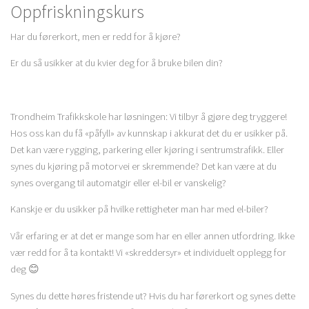
Oppfriskningskurs
Har du førerkort, men er redd for å kjøre?
Er du så usikker at du kvier deg for å bruke bilen din?
Trondheim Trafikkskole har løsningen: Vi tilbyr å gjøre deg tryggere!
Hos oss kan du få «påfyll» av kunnskap i akkurat det du er usikker på.
Det kan være rygging, parkering eller kjøring i sentrumstrafikk. Eller
synes du kjøring på motorvei er skremmende? Det kan være at du
synes overgang til automatgir eller el-bil er vanskelig?
Kanskje er du usikker på hvilke rettigheter man har med el-biler?
Vår erfaring er at det er mange som har en eller annen utfordring. Ikke
vær redd for å ta kontakt! Vi «skreddersyr» et individuelt opplegg for
deg 😊
Synes du dette høres fristende ut? Hvis du har førerkort og synes dette